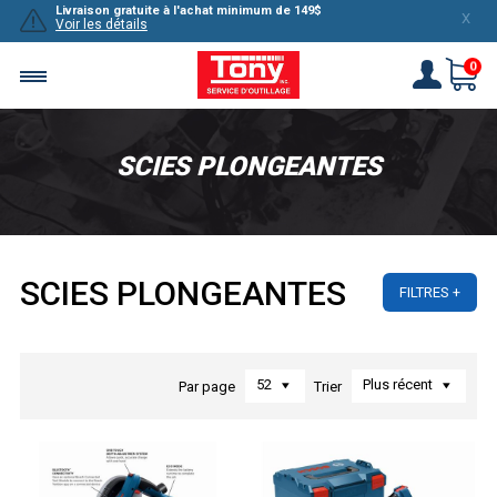
Livraison gratuite à l'achat minimum de 149$
X
Voir les détails
0
SCIES PLONGEANTES
SCIES PLONGEANTES
FILTRES
52
Plus récent
Par page
Trier