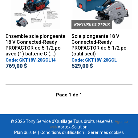
RUPTURE DE STOCK
Ensemble scie plongeante
Scie plongeante 18 V
18 V Connected-Ready
Connected-Ready
PROFACTOR de 5-1/2 po
PROFACTOR de 5-1/2 po
avec (1) batterie C (...)
(outil seul)
Code: GKT18V-20GCL14
Code: GKT18V-20GCL
769,00 $
529,00 $
Page
1
de
1
© 2026 Tony Service d'Outillage Tous droits réservés.
Agence
Vortex Solution
web
.
|
|
Plan du site
Conditions d'utilisation
Gérer mes cookies