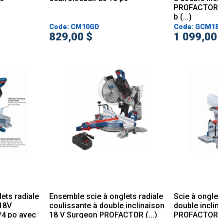
PROFACTOR™ 
b (...)
Code: CM10GD
Code: GCM1
829,00 $
1 099,00
ets radiale
Ensemble scie à onglets radiale
Scie à ongle
 18V
coulissante à double inclinaison
double incli
4 po avec
18 V Surgeon PROFACTOR (...)
PROFACTOR™ 