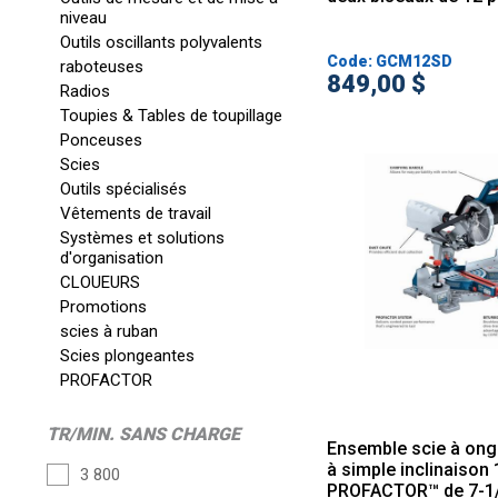
niveau
Outils oscillants polyvalents
Code: GCM12SD
raboteuses
849,00 $
Radios
Toupies & Tables de toupillage
Ponceuses
Scies
Outils spécialisés
Vêtements de travail
Systèmes et solutions
d'organisation
CLOUEURS
Promotions
scies à ruban
Scies plongeantes
PROFACTOR
TR/MIN. SANS CHARGE
Ensemble scie à ongl
à simple inclinaison
3 800
PROFACTOR™ de 7-1/