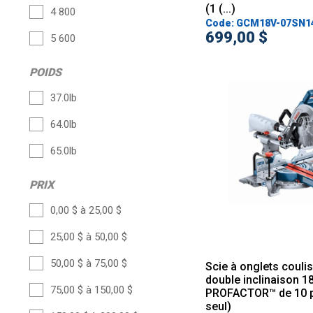
(1 (...)
4 800
Code: GCM18V-07SN1
699,00 $
5 600
POIDS
37.0lb
64.0lb
65.0lb
PRIX
0,00 $ à 25,00 $
25,00 $ à 50,00 $
50,00 $ à 75,00 $
Scie à onglets couli
double inclinaison 1
75,00 $ à 150,00 $
PROFACTOR™ de 10 po
seul)