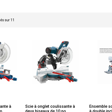
hés sur
11
sante à
Scie à onglet coulissante à
Ensemble sci
po
deux biseaux de 10 po
à double inc