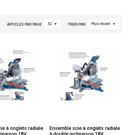
52
Plus récent
ARTICLES PAR PAGE
TRIER PAR
e à onglets radiale
Ensemble scie à onglets radiale
linaison 18V
à double inclinaison 18V