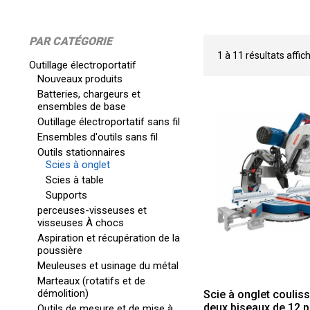
PAR CATÉGORIE
1
à
11
résultats affic
Outillage électroportatif
Nouveaux produits
Batteries, chargeurs et
ensembles de base
Outillage électroportatif sans fil
Ensembles d'outils sans fil
Outils stationnaires
Scies à onglet
Scies à table
Supports
perceuses-visseuses et
visseuses À chocs
Aspiration et récupération de la
poussière
Meuleuses et usinage du métal
Marteaux (rotatifs et de
démolition)
Scie à onglet coulis
deux biseaux de 12 
Outils de mesure et de mise à