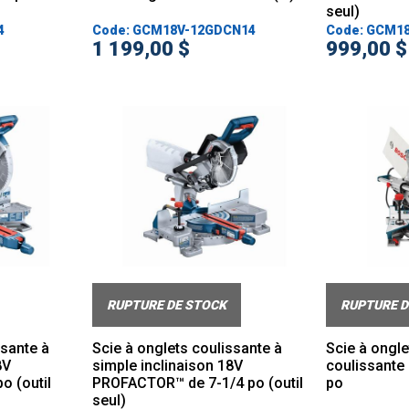
seul)
4
Code: GCM18V-12GDCN14
Code: GCM1
1 199,00 $
999,00 $
RUPTURE DE STOCK
RUPTURE D
ssante à
Scie à onglets coulissante à
Scie à ongl
8V
simple inclinaison 18V
coulissante 
 (outil
PROFACTOR™ de 7-1/4 po (outil
po
seul)