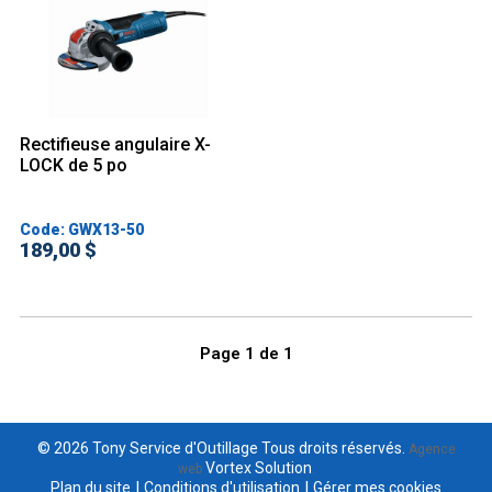
Rectifieuse angulaire X-
LOCK de 5 po
Code: GWX13-50
189,00 $
Page
1
de
1
© 2026 Tony Service d'Outillage Tous droits réservés.
Agence
Vortex Solution
web
.
|
|
Plan du site
Conditions d'utilisation
Gérer mes cookies