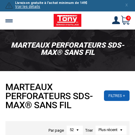
Livraison gratuite à l'achat minimum de 149$
X
Voir les détails
0
MARTEAUX PERFORATEURS SDS-
MAX® SANS FIL
MARTEAUX
PERFORATEURS SDS-
FILTRES
MAX® SANS FIL
52
Plus récent
Par page
Trier