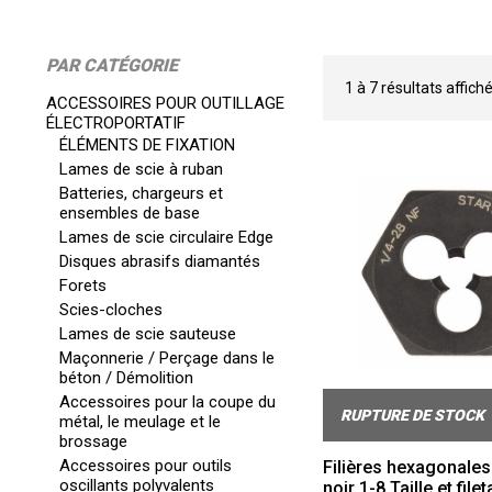
PAR CATÉGORIE
1
à
7
résultats affich
ACCESSOIRES POUR OUTILLAGE
ÉLECTROPORTATIF
ÉLÉMENTS DE FIXATION
Lames de scie à ruban
Batteries, chargeurs et
ensembles de base
Lames de scie circulaire Edge
Disques abrasifs diamantés
Forets
Scies-cloches
Lames de scie sauteuse
Maçonnerie / Perçage dans le
béton / Démolition
Accessoires pour la coupe du
RUPTURE DE STOCK
métal, le meulage et le
brossage
Accessoires pour outils
Filières hexagonales
oscillants polyvalents
noir 1-8 Taille et file