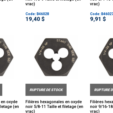
vrac)
vrac)
Code: B46028
Code: B4602
19,40 $
9,91 $
RUPTURE DE STOCK
RUPTURE D
 en oxyde
Filières hexagonales en oxyde
Filières he
filetage (en
noir 5/8-11 Taille et filetage (en
noir 9/16-18 
vrac)
vrac)