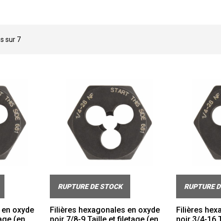
és sur
7
RUPTURE DE STOCK
RUPTURE D
 en oxyde
Filières hexagonales en oxyde
Filières he
tage (en
noir 7/8-9 Taille et filetage (en
noir 3/4-16 T