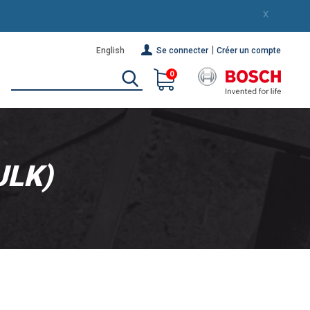
X
|
English
Se connecter
Créer un compte
0
ULK)