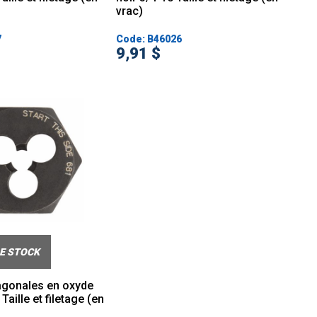
vrac)
7
Code: B46026
9,91 $
E STOCK
xagonales en oxyde
Taille et filetage (en