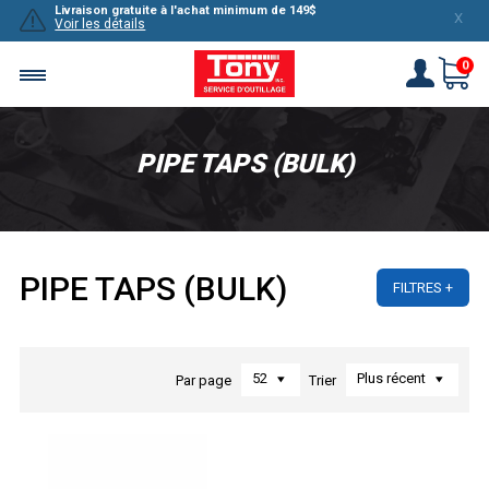
Livraison gratuite à l'achat minimum de 149$
X
Voir les détails
0
PIPE TAPS (BULK)
PIPE TAPS (BULK)
FILTRES
52
Plus récent
Par page
Trier