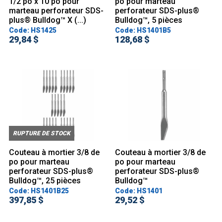
1/2 po x 10 po pour
po pour marteau
marteau perforateur SDS-
perforateur SDS-plus®
plus® Bulldog™ X (...)
Bulldog™, 5 pièces
Code: HS1425
Code: HS1401B5
29,84 $
128,68 $
RUPTURE DE STOCK
Couteau à mortier 3/8 de
Couteau à mortier 3/8 de
po pour marteau
po pour marteau
perforateur SDS-plus®
perforateur SDS-plus®
Bulldog™, 25 pièces
Bulldog™
Code: HS1401B25
Code: HS1401
397,85 $
29,52 $