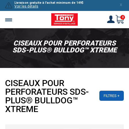
Livraison gratuite à l'achat minimum de 149$
X
Voir les détails
0
CISEAUX POUR PERFORATEURS
SDS-PLUS® BULLDOG™ XTREME
CISEAUX POUR
PERFORATEURS SDS-
FILTRES
PLUS® BULLDOG™
XTREME