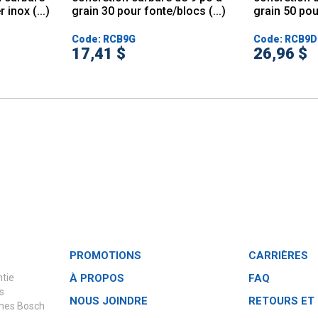
 inox (...)
grain 30 pour fonte/blocs (...)
grain 50 pour
Code: RCB9G
Code: RCB9
17,41 $
26,96 $
PROMOTIONS
CARRIÈRES
ntie
À PROPOS
FAQ
s
NOUS JOINDRE
RETOURS ET
èmes Bosch