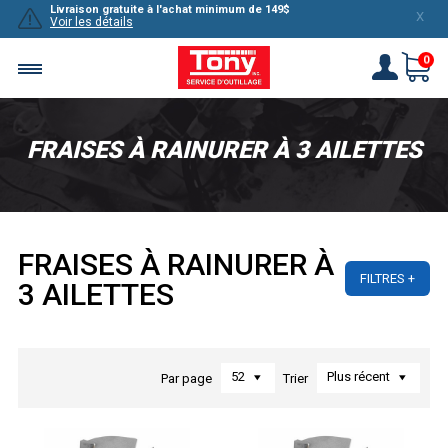
Livraison gratuite à l'achat minimum de 149$
X
Voir les détails
0
FRAISES À RAINURER À 3 AILETTES
FRAISES À RAINURER À
FILTRES
3 AILETTES
52
Plus récent
Par page
Trier