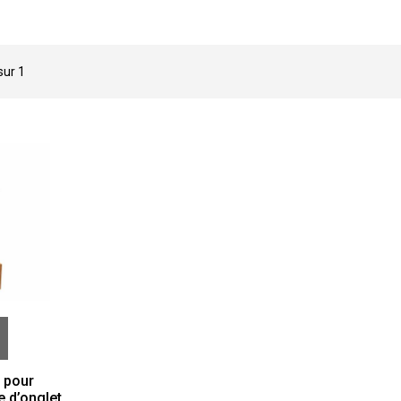
 sur
1
 pour
e d’onglet