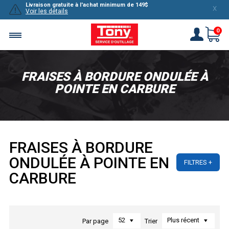
Livraison gratuite à l'achat minimum de 149$
X
Voir les détails
0
FRAISES À BORDURE ONDULÉE À
POINTE EN CARBURE
FRAISES À BORDURE
ONDULÉE À POINTE EN
FILTRES
CARBURE
52
Plus récent
Par page
Trier