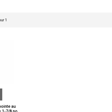
 sur
1
pointe au
× 1-7/8 po