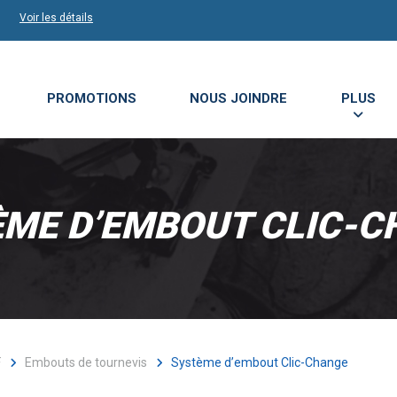
Voir les détails
PROMOTIONS
NOUS JOINDRE
PLUS
ÈME D’EMBOUT CLIC-C
F
Embouts de tournevis
Système d’embout Clic-Change