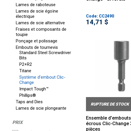
Lames de raboteuse
Lames de scie égoïne
électrique
Code: CC2490
14,71 $
Lames de scie alternative
Fraises et composants de
toupie
Ponçage et polissage
Embouts de tournevis
Standard Steel Screwdriver
Bits
P2+R2
Titane
Système d’embout Clic-
Change
Impact Tough™
Phillips®
Taps and Dies
RUPTURE DE STOCK
Lames de scie plongeante
Ensemble d'embouts
PRIX
écrous Clic-Change 3
pièces