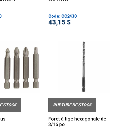
0
Code: CC2430
43,15 $
E STOCK
RUPTURE DE STOCK
ous
Foret à tige hexagonale de
3/16 po