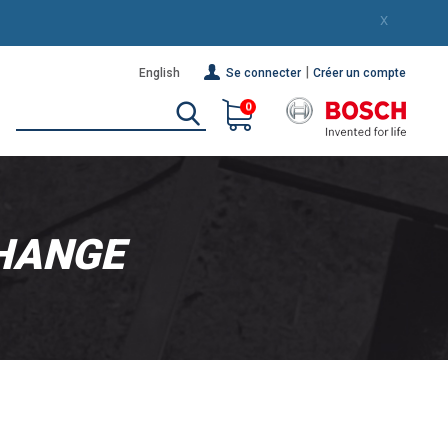
X
|
English
Se connecter
Créer un compte
0
HANGE