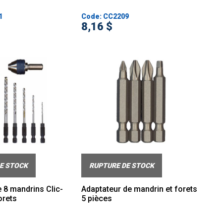
1
Code: CC2209
8,16 $
E STOCK
RUPTURE DE STOCK
 8 mandrins Clic-
Adaptateur de mandrin et forets
orets
5 pièces