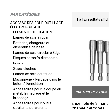
PAR CATÉGORIE
1
à
12
résultats affic
ACCESSOIRES POUR OUTILLAGE
ÉLECTROPORTATIF
ÉLÉMENTS DE FIXATION
Lames de scie à ruban
Batteries, chargeurs et
ensembles de base
Lames de scie circulaire Edge
Disques abrasifs diamantés
Forets
Scies-cloches
Lames de scie sauteuse
Maçonnerie / Perçage dans le
béton / Démolition
Accessoires pour la coupe du
RUPTURE DE STOCK
métal, le meulage et le
brossage
Accessoires pour outils
Ensemble de 3 mandr
oscillants polyvalents
Change™ et forets